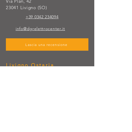
Via Plan, 42
23041 Livigno (SO)
+39 0342 234094
info@dgrelettrocenter.it
Lascia una recensione
Livigno Ostaria
NUOVA APERTURA
Via Ostaria, 592
23041 Livigno (SO)
+39 0342 997212
info@dgrelettrocenter.it
Lascia una recensione